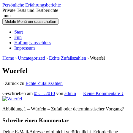
Zum
Zum
Persönliche Erfahrungsberichte
Inhalt
Hauptmenü
Private Tests und Testberichte
wechseln
springen
mnu
Mobile-Menü ein-/ausschalten
Start
Fun
Haftungsausschluss
Impressum
Home
›
Uncategorized
›
Echte Zufallszahlen
›
Wuerfel
Wuerfel
‹ Zurück zu
Echte Zufallszahlen
Geschrieben am
05.11.2010
von
admin
—
Keine Kommentare ↓
Abbildung 1 – Würfeln – Zufall oder deterministischer Vorgang?
Schreibe einen Kommentar
Deine E-Mail-Adresse wird nicht veröffentlicht.
Erforderliche