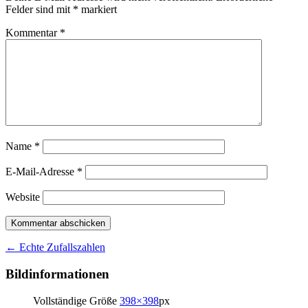
Felder sind mit
*
markiert
Kommentar
*
Name
*
E-Mail-Adresse
*
Website
Artikelnavigation
←
Echte Zufallszahlen
Bildinformationen
Vollständige Größe
398×398
px