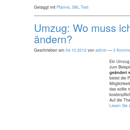
Pfann
Getaggt mit
Pfanne
,
Silit
,
Test
im
Test
Umzug: Wo muss ich
ändern?
Geschrieben am
04.10.2012
von
admin
—
2 Komme
Ein Umzug 
zum Beispie
geändert 
bietet die
Möglichkei
das sollte
kostenpfli
Auf die Th
Lesen Sie 