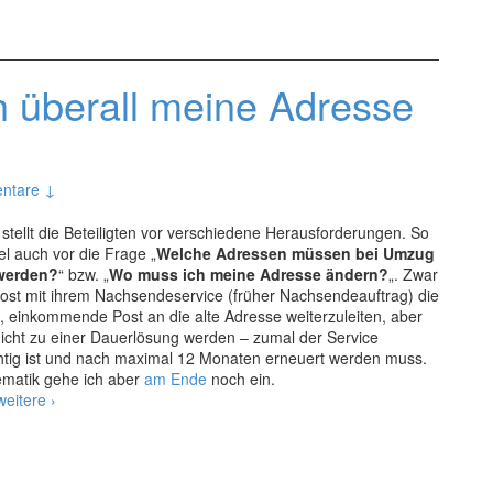
e
 überall meine Adresse
ntare ↓
stellt die Beteiligten vor verschiedene Herausforderungen. So
l auch vor die Frage „
Welche Adressen müssen bei Umzug
werden?
“ bzw. „
Wo muss ich meine Adresse ändern?
„. Zwar
 Post mit ihrem Nachsendeservice (früher Nachsendeauftrag) die
t, einkommende Post an die alte Adresse weiterzuleiten, aber
 nicht zu einer Dauerlösung werden – zumal der Service
chtig ist und nach maximal 12 Monaten erneuert werden muss.
ematik gehe ich aber
am Ende
noch ein.
Umzug:
weitere
›
Wo
muss
ich
überall