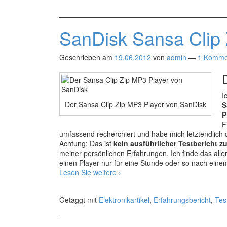
SanDisk Sansa Clip 
Geschrieben am
19.06.2012
von
admin
—
1 Komme
I
Der Sansa Clip Zip MP3 Player von SanDisk
S
P
F
umfassend recherchiert und habe mich letztendlich
Achtung: Das ist
kein ausführlicher Testbericht z
meiner persönlichen Erfahrungen. Ich finde das allerd
einen Player nur für eine Stunde oder so nach eine
SanDisk
Lesen Sie weitere
›
Sansa
Clip
Getaggt mit
Elektronikartikel
,
Erfahrungsbericht
,
Tes
Zip
Test