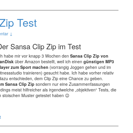
meine
Adresse
ändern?
Zip Test
ntar ↓
Der Sansa Clip Zip im Test
ch habe mir vor knapp 3 Wochen den
Sansa Clip Zip von
anDisk
über Amazon bestellt, weil ich einen
günstigen MP3
layer zum Sport machen
(vorrangig Joggen gehen und im
itnessstudio trainieren) gesucht habe. Ich habe vorher relativ
 dazu entschieden, dem Clip Zip eine Chance zu geben.
um Sansa Clip Zip
sondern nur eine Zusammenfassungen
ings meist hilfreicher als irgendwelche „objektiven“ Tests, die
m stoischen Muster getestet haben 😉
t