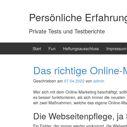
Zum
Zum
Inhalt
Hauptmenü
Persönliche Erfahrun
wechseln
springen
Private Tests und Testberichte
Start
Fun
Haftungsausschluss
Impressum
Das richtige Online-
Geschrieben am
07.04.2022
von
admin
Wer sich mit dem Online-Marketing beschäftigt, soll
es besser funktionieren, als sich immer die neusten
wir zwei Maßnahmen, welche das eigene Online-Mar
Die Webseitenpflege, ja
Ein Fehler, der immer wieder vorkommt, die Webseit