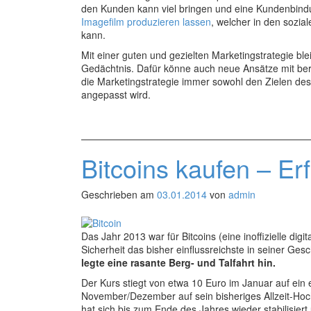
den Kunden kann viel bringen und eine Kundenbindun
Imagefilm produzieren lassen
, welcher in den sozia
kann.
Mit einer guten und gezielten Marketingstrategie b
Gedächtnis. Dafür könne auch neue Ansätze mit bere
die Marketingstrategie immer sowohl den Zielen d
angepasst wird.
Bitcoins kaufen – Er
Geschrieben am
03.01.2014
von
admin
Das Jahr 2013 war für Bitcoins (eine inoffizielle dig
Sicherheit das bisher einflussreichste in seiner Ges
legte eine rasante Berg- und Talfahrt hin.
Der Kurs stiegt von etwa 10 Euro im Januar auf ein 
November/Dezember auf sein bisheriges Allzeit-Hoc
hat sich bis zum Ende des Jahres wieder stabilisiert