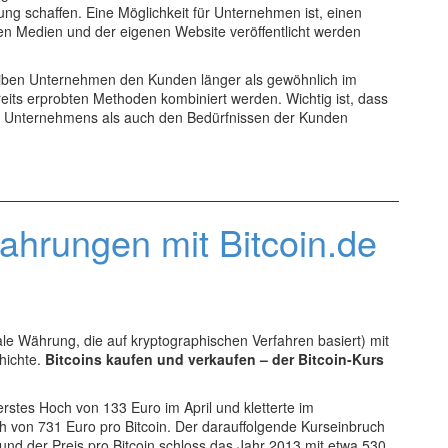
g schaffen. Eine Möglichkeit für Unternehmen ist, einen
len Medien und der eigenen Website veröffentlicht werden
leiben Unternehmen den Kunden länger als gewöhnlich im
its erprobten Methoden kombiniert werden. Wichtig ist, dass
es Unternehmens als auch den Bedürfnissen der Kunden
fahrungen mit Bitcoin.de
itale Währung, die auf kryptographischen Verfahren basiert) mit
chichte.
Bitcoins kaufen und verkaufen – der Bitcoin-Kurs
erstes Hoch von 133 Euro im April und kletterte im
h von 731 Euro pro Bitcoin. Der darauffolgende Kurseinbruch
 und der Preis pro Bitcoin schloss das Jahr 2013 mit etwa 530