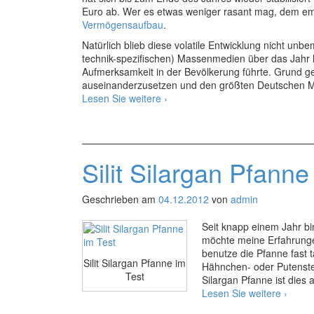
Euro ab. Wer es etwas weniger rasant mag, dem em
Vermögensaufbau
.
Natürlich blieb diese volatile Entwicklung nicht unb
technik-spezifischen) Massenmedien über das Jahr
Aufmerksamkeit in der Bevölkerung führte. Grund gen
auseinanderzusetzen und den größten Deutschen 
Bitcoins
Lesen Sie weitere
›
kaufen
–
Erfahrungen
mit
Silit Silargan Pfanne
Bitcoin.de
Geschrieben am
04.12.2012
von
admin
Seit knapp einem Jahr bin
möchte meine Erfahrunge
benutze die Pfanne fast t
Silit Silargan Pfanne im
Hähnchen- oder Putenstea
Test
Silargan Pfanne ist dies 
Silit
Lesen Sie weitere
›
Silarg