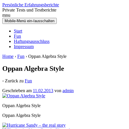
Zum
Zum
Persönliche Erfahrungsberichte
Inhalt
Hauptmenü
Private Tests und Testberichte
wechseln
springen
mnu
Mobile-Menü ein-/ausschalten
Start
Fun
Haftungsausschluss
Impressum
Home
›
Fun
›
Oppan Algebra Style
Oppan Algebra Style
‹ Zurück zu
Fun
Geschrieben am
11.02.2013
von
admin
Oppan Algebra Style
Oppan Algebra Style