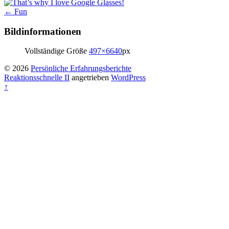
Artikelnavigation
←
Fun
Bildinformationen
Vollständige Größe
497×6640
px
© 2026
Persönliche Erfahrungsberichte
Reaktionsschnelle II
angetrieben
WordPress
↑