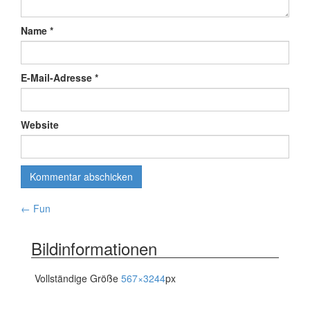
Name
*
E-Mail-Adresse
*
Website
Artikelnavigation
←
Fun
Bildinformationen
Vollständige Größe
567×3244
px