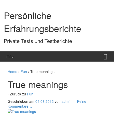
Zum
Zum
Inhalt
Hauptmenü
Persönliche
wechseln
springen
Erfahrungsberichte
Private Tests und Testberichte
mnu
Home
›
Fun
›
True meanings
True meanings
‹ Zurück zu
Fun
Geschrieben am
04.03.2012
von
admin
—
Keine
Kommentare ↓