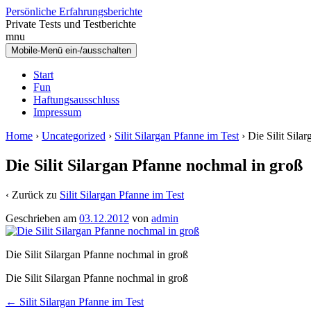
Zum
Zum
Persönliche Erfahrungsberichte
Inhalt
Hauptmenü
Private Tests und Testberichte
wechseln
springen
mnu
Mobile-Menü ein-/ausschalten
Start
Fun
Haftungsausschluss
Impressum
Home
›
Uncategorized
›
Silit Silargan Pfanne im Test
›
Die Silit Sila
Die Silit Silargan Pfanne nochmal in groß
‹ Zurück zu
Silit Silargan Pfanne im Test
Geschrieben am
03.12.2012
von
admin
Die Silit Silargan Pfanne nochmal in groß
Die Silit Silargan Pfanne nochmal in groß
Artikelnavigation
←
Silit Silargan Pfanne im Test