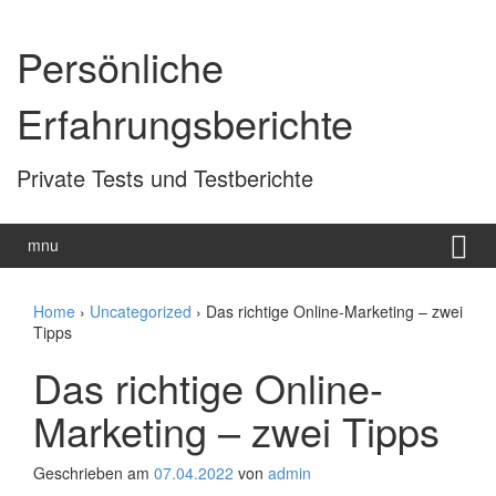
Zum
Zum
Inhalt
Hauptmenü
Persönliche
wechseln
springen
Erfahrungsberichte
Private Tests und Testberichte
mnu
Home
›
Uncategorized
›
Das richtige Online-Marketing – zwei
Tipps
Das richtige Online-
Marketing – zwei Tipps
Geschrieben am
07.04.2022
von
admin