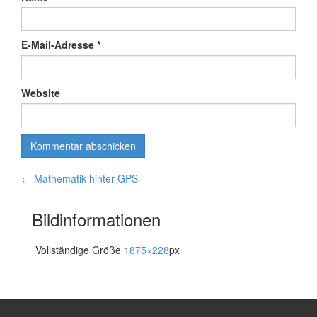
E-Mail-Adresse
*
Website
Artikelnavigation
←
Mathematik hinter GPS
Bildinformationen
Vollständige Größe
1875×228
px