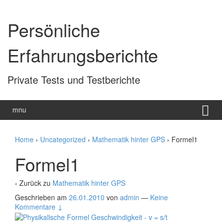
Zum
Zum
Inhalt
Hauptmenü
Persönliche
wechseln
springen
Erfahrungsberichte
Private Tests und Testberichte
mnu
Home
›
Uncategorized
›
Mathematik hinter GPS
›
Formel1
Formel1
‹ Zurück zu
Mathematik hinter GPS
Geschrieben am
26.01.2010
von
admin
—
Keine
Kommentare ↓