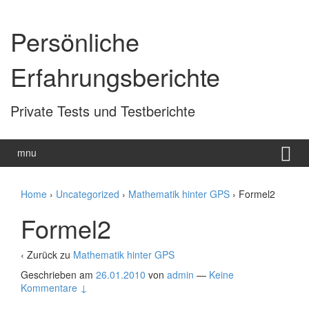
Zum
Zum
Inhalt
Hauptmenü
Persönliche
wechseln
springen
Erfahrungsberichte
Private Tests und Testberichte
mnu
Home
›
Uncategorized
›
Mathematik hinter GPS
›
Formel2
Formel2
‹ Zurück zu
Mathematik hinter GPS
Geschrieben am
26.01.2010
von
admin
—
Keine
Kommentare ↓