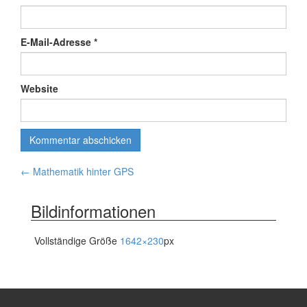
E-Mail-Adresse
*
Website
Artikelnavigation
←
Mathematik hinter GPS
Bildinformationen
Vollständige Größe
1642×230
px