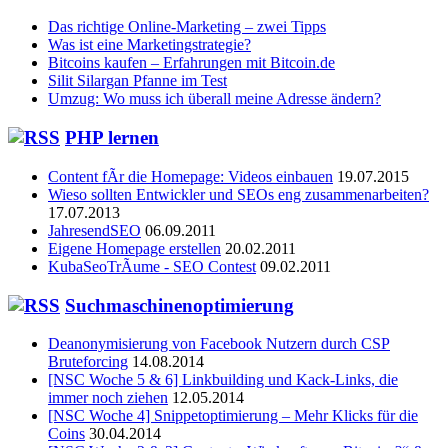
Das richtige Online-Marketing – zwei Tipps
Was ist eine Marketingstrategie?
Bitcoins kaufen – Erfahrungen mit Bitcoin.de
Silit Silargan Pfanne im Test
Umzug: Wo muss ich überall meine Adresse ändern?
PHP lernen
Content fÃr die Homepage: Videos einbauen
19.07.2015
Wieso sollten Entwickler und SEOs eng zusammenarbeiten?
17.07.2013
JahresendSEO
06.09.2011
Eigene Homepage erstellen
20.02.2011
KubaSeoTrÃume - SEO Contest
09.02.2011
Suchmaschinenoptimierung
Deanonymisierung von Facebook Nutzern durch CSP
Bruteforcing
14.08.2014
[NSC Woche 5 & 6] Linkbuilding und Kack-Links, die
immer noch ziehen
12.05.2014
[NSC Woche 4] Snippetoptimierung – Mehr Klicks für die
Coins
30.04.2014