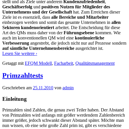
stellt und als Ziele unter anderem
Kundenzufriedenheit
,
Geschäftserfolg
und
positiven Nutzen für Mitglieder des
Unternehmens und der Gesellschaft
hat. Zum Erreichen dieser
Ziele ist es essenziell, dass
alle Bereiche und Mitarbeiter
einbezogen werden und somit das gesamte Unternehmen in
allen
Sektoren kundenorientiert
arbeitet. Die Entscheidung für diese
Art des QMs muss daher von der
Führungsebene
kommen. Wie
auch im konventionellen QM wird eine
kontinuierliche
Verbesserung
angestrebt, die jedoch nicht nur auf Prozesse sondern
auf sämtliche Unternehmensbereiche
ausgerichtet ist.
Das
Lesen Sie weitere
›
EFQM
Getaggt mit
EFQM Modell
,
Facharbeit
,
Qualitätsmanagement
Modell
Primzahltests
Geschrieben am
25.11.2010
von
admin
Einleitung
Primzahlen sind Zahlen, die genau zwei Teiler haben. Der Abstand
von Primzahlen wird anfangs mit größer werdendem Zahlenbereich
immer größer, jedoch schwankt dieser Abstand später. Möchte man
nun wissen, ob eine sehr große Zahl prim ist, gibt es verschiedene