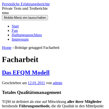
Zum
Zum
Persönliche Erfahrungsberichte
Inhalt
Hauptmenü
Private Tests und Testberichte
wechseln
springen
mnu
Mobile-Menü ein-/ausschalten
Start
Fun
Haftungsausschluss
Impressum
Home
›
Beiträge getagged Facharbeit
Facharbeit
Das EFQM Modell
Geschrieben am
12.01.2011
von
admin
Totales Qualitätsmanagement
TQM ist definiert als eine auf Mitwirkung
aller ihrer Mitglieder
beruhende
Führungsmethode,
die dir Qualität in den Mittelpunkt