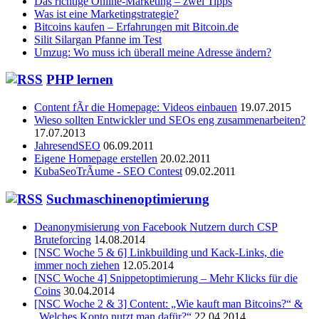
Das richtige Online-Marketing – zwei Tipps
Was ist eine Marketingstrategie?
Bitcoins kaufen – Erfahrungen mit Bitcoin.de
Silit Silargan Pfanne im Test
Umzug: Wo muss ich überall meine Adresse ändern?
PHP lernen
Content fÃr die Homepage: Videos einbauen
19.07.2015
Wieso sollten Entwickler und SEOs eng zusammenarbeiten?
17.07.2013
JahresendSEO
06.09.2011
Eigene Homepage erstellen
20.02.2011
KubaSeoTrÃume - SEO Contest
09.02.2011
Suchmaschinenoptimierung
Deanonymisierung von Facebook Nutzern durch CSP
Bruteforcing
14.08.2014
[NSC Woche 5 & 6] Linkbuilding und Kack-Links, die
immer noch ziehen
12.05.2014
[NSC Woche 4] Snippetoptimierung – Mehr Klicks für die
Coins
30.04.2014
[NSC Woche 2 & 3] Content: „Wie kauft man Bitcoins?“ &
„Welches Konto nutzt man dafür?“
22.04.2014