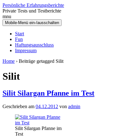
Zum
Zum
Persönliche Erfahrungsberichte
Inhalt
Hauptmenü
Private Tests und Testberichte
wechseln
springen
mnu
Mobile-Menü ein-/ausschalten
Start
Fun
Haftungsausschluss
Impressum
Home
›
Beiträge getagged Silit
Silit
Silit Silargan Pfanne im Test
Geschrieben am
04.12.2012
von
admin
Silit Silargan Pfanne im
Test