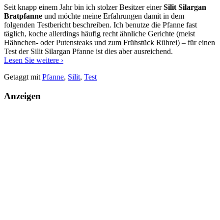
Seit knapp einem Jahr bin ich stolzer Besitzer einer
Silit Silargan
Bratpfanne
und möchte meine Erfahrungen damit in dem
folgenden Testbericht beschreiben. Ich benutze die Pfanne fast
täglich, koche allerdings häufig recht ähnliche Gerichte (meist
Hähnchen- oder Putensteaks und zum Frühstück Rührei) – für einen
Test der Silit Silargan Pfanne ist dies aber ausreichend.
Silit
Lesen Sie weitere
›
Silargan
Getaggt mit
Pfanne
,
Silit
,
Test
Pfanne
im
Anzeigen
Test