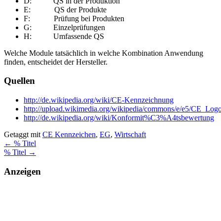
D: QS in der Produktion
E: QS der Produkte
F: Prüfung bei Produkten
G: Einzelprüfungen
H: Umfassende QS
Welche Module tatsächlich in welche Kombination Anwendung
finden, entscheidet der Hersteller.
Quellen
http://de.wikipedia.org/wiki/CE-Kennzeichnung
http://upload.wikimedia.org/wikipedia/commons/e/e5/CE_Log
http://de.wikipedia.org/wiki/Konformit%C3%A4tsbewertung
Getaggt mit
CE Kennzeichen
,
EG
,
Wirtschaft
Artikelnavigation
←
% Titel
% Titel
→
Anzeigen