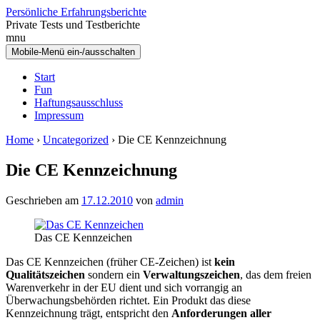
Zum
Zum
Persönliche Erfahrungsberichte
Inhalt
Hauptmenü
Private Tests und Testberichte
wechseln
springen
mnu
Mobile-Menü ein-/ausschalten
Start
Fun
Haftungsausschluss
Impressum
Home
›
Uncategorized
›
Die CE Kennzeichnung
Die CE Kennzeichnung
Geschrieben am
17.12.2010
von
admin
Das CE Kennzeichen
Das CE Kennzeichen (früher CE-Zeichen) ist
kein
Qualitätszeichen
sondern ein
Verwaltungszeichen
, das dem freien
Warenverkehr in der EU dient und sich vorrangig an
Überwachungsbehörden richtet. Ein Produkt das diese
Kennzeichnung trägt, entspricht den
Anforderungen aller