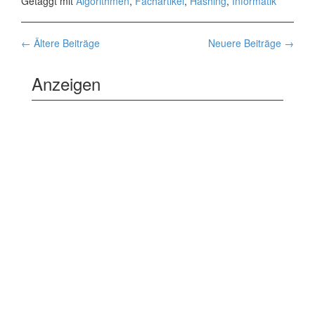
Getaggt mit
Algorithmen
,
Fachartikel
,
Hashing
,
Informatik
Beiträge-
←
Ältere Beiträge
Neuere Beiträge
→
navigation
Anzeigen