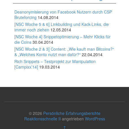
Deanonymisierung von Facebook Nutzern durch CSP
Bruteforcing
14.08.2014
[NSC Woche 5 & 6] Linkbuilding und Kack-Links, die
immer noch ziehen
12.05.2014
[NSC Woche 4] Snippetoptimierung – Mehr Klicks für
die Coins
30.04.2014
[NSC Woche 2 & 3] Content: „Wie kauft man Bitcoins?“
& „Welches Konto nutzt man dafür?“
22.04.2014
Rich Snippets – Testprojekt zur Manipulation
[Campixx’14]
19.03.2014
© 2026
Persönliche Erfahrungsberichte
Reaktionsschnelle II
angetrieben
WordPress
↑