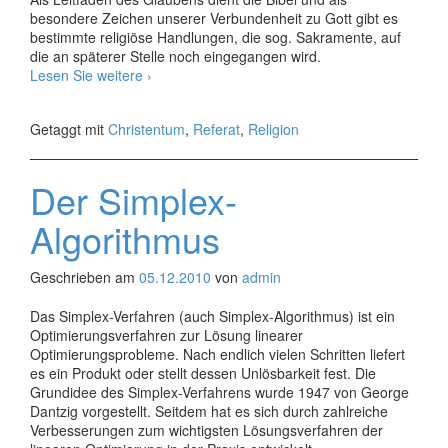
besondere Zeichen unserer Verbundenheit zu Gott gibt es
bestimmte religiöse Handlungen, die sog. Sakramente, auf
die an späterer Stelle noch eingegangen wird.
Das
Lesen Sie weitere
›
Christentum
–
Getaggt mit
Christentum
,
Referat
,
Religion
Glaubensziele
und
Inhalte
Der Simplex-
Algorithmus
Geschrieben am
05.12.2010
von
admin
Das Simplex-Verfahren (auch Simplex-Algorithmus) ist ein
Optimierungsverfahren zur Lösung linearer
Optimierungsprobleme. Nach endlich vielen Schritten liefert
es ein Produkt oder stellt dessen Unlösbarkeit fest. Die
Grundidee des Simplex-Verfahrens wurde 1947 von George
Dantzig vorgestellt. Seitdem hat es sich durch zahlreiche
Verbesserungen zum wichtigsten Lösungsverfahren der