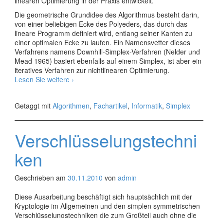
linearen Optimierung in der Praxis entwickelt.
Die geometrische Grundidee des Algorithmus besteht darin,
von einer beliebigen Ecke des Polyeders, das durch das
lineare Programm definiert wird, entlang seiner Kanten zu
einer optimalen Ecke zu laufen. Ein Namensvetter dieses
Verfahrens namens Downhill-Simplex-Verfahren (Nelder und
Mead 1965) basiert ebenfalls auf einem Simplex, ist aber ein
iteratives Verfahren zur nichtlinearen Optimierung.
Der
Lesen Sie weitere
›
Simplex-
Algorithmus
Getaggt mit
Algorithmen
,
Fachartikel
,
Informatik
,
Simplex
Verschlüsselungstechni
ken
Geschrieben am
30.11.2010
von
admin
Diese Ausarbeitung beschäftigt sich hauptsächlich mit der
Kryptologie im Allgemeinen und den simplen symmetrischen
Verschlüsselungstechniken die zum Großteil auch ohne die