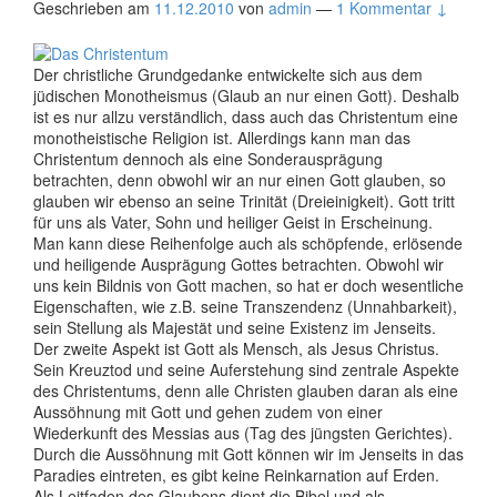
Geschrieben am
11.12.2010
von
admin
—
1 Kommentar ↓
Der christliche Grundgedanke entwickelte sich aus dem
jüdischen Monotheismus (Glaub an nur einen Gott). Deshalb
ist es nur allzu verständlich, dass auch das Christentum eine
monotheistische Religion ist. Allerdings kann man das
Christentum dennoch als eine Sonderausprägung
betrachten, denn obwohl wir an nur einen Gott glauben, so
glauben wir ebenso an seine Trinität (Dreieinigkeit). Gott tritt
für uns als Vater, Sohn und heiliger Geist in Erscheinung.
Man kann diese Reihenfolge auch als schöpfende, erlösende
und heiligende Ausprägung Gottes betrachten. Obwohl wir
uns kein Bildnis von Gott machen, so hat er doch wesentliche
Eigenschaften, wie z.B. seine Transzendenz (Unnahbarkeit),
sein Stellung als Majestät und seine Existenz im Jenseits.
Der zweite Aspekt ist Gott als Mensch, als Jesus Christus.
Sein Kreuztod und seine Auferstehung sind zentrale Aspekte
des Christentums, denn alle Christen glauben daran als eine
Aussöhnung mit Gott und gehen zudem von einer
Wiederkunft des Messias aus (Tag des jüngsten Gerichtes).
Durch die Aussöhnung mit Gott können wir im Jenseits in das
Paradies eintreten, es gibt keine Reinkarnation auf Erden.
Als Leitfaden des Glaubens dient die Bibel und als