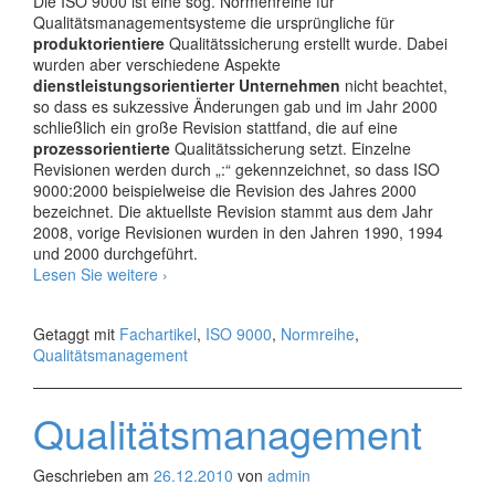
Die ISO 9000 ist eine sog. Normenreihe für
Qualitätsmanagementsysteme die ursprüngliche für
produktorientiere
Qualitätssicherung erstellt wurde. Dabei
wurden aber verschiedene Aspekte
dienstleistungsorientierter Unternehmen
nicht beachtet,
so dass es sukzessive Änderungen gab und im Jahr 2000
schließlich ein große Revision stattfand, die auf eine
prozessorientierte
Qualitätssicherung setzt. Einzelne
Revisionen werden durch „:“ gekennzeichnet, so dass ISO
9000:2000 beispielweise die Revision des Jahres 2000
bezeichnet. Die aktuellste Revision stammt aus dem Jahr
2008, vorige Revisionen wurden in den Jahren 1990, 1994
und 2000 durchgeführt.
ISO
Lesen Sie weitere
›
9000,
ISO
Getaggt mit
Fachartikel
,
ISO 9000
,
Normreihe
,
9001
Qualitätsmanagement
und
ISO
9004
Qualitätsmanagement
Geschrieben am
26.12.2010
von
admin